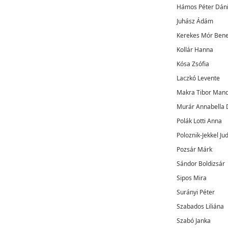
Hámos Péter Dáni
Juhász Ádám
Kerekes Mór Ben
Kollár Hanna
Kósa Zsófia
Laczkó Levente
Makra Tibor Mand
Murár Annabella 
Polák Lotti Anna
Poloznik-Jekkel Jud
Pozsár Márk
Sándor Boldizsár
Sipos Mira
Surányi Péter
Szabados Liliána
Szabó Janka