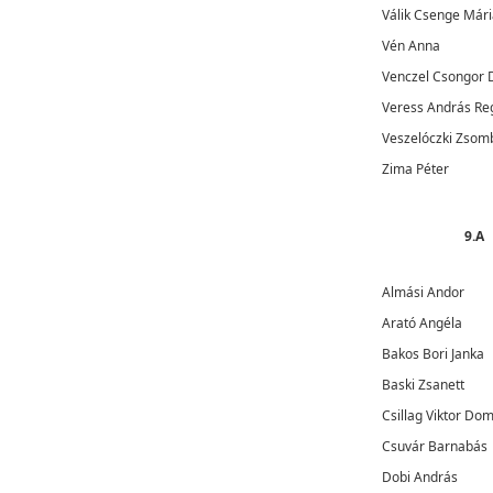
Válik Csenge Mári
Vén Anna
Venczel Csongor 
Veress András Re
Veszelóczki Zsom
Zima Péter
9.A
Almási Andor
Arató Angéla
Bakos Bori Janka
Baski Zsanett
Csillag Viktor Dom
Csuvár Barnabás
Dobi András