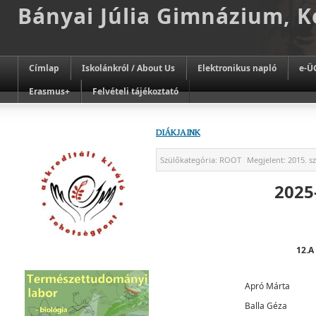
Bányai Júlia Gimnázium, 
Címlap
Iskolánkról / About Us
Elektronikus napló
e-Ü
Erasmus+
Felvételi tájékoztató
DIÁKJAINK
Szülőkategória:
ROOT
Megjelent:
2015. s
2025
12.A
Apró Márta
Balla Géza