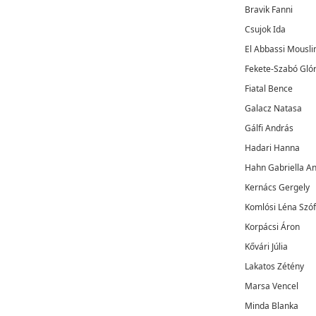
Bravik Fanni
Csujok Ida
El Abbassi Mousl
Fekete-Szabó Glór
Fiatal Bence
Galacz Natasa
Gálfi András
Hadari Hanna
Hahn Gabriella A
Kernács Gergely
Komlósi Léna Szóf
Korpácsi Áron
Kővári Júlia
Lakatos Zétény
Marsa Vencel
Minda Blanka