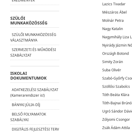
EREDMÉNYEK
Lazics Tivadar
Mészáros Ábel
SZÜLŐI
Molnár Petra
MUNKAKÖZÖSSÉG
Nagy Katalin
SZÜLŐI MUNKAKÖZÖSSÉG
Nagymihály Liza L
VÁLASZTMÁNYA
Nyirády Jázmin N
SZERVEZETI ÉS MŰKÖDÉSI
Országh Botond
SZABÁLYZAT
Simity Zorán
Suba Olivér
ISKOLAI
DOKUMENTUMOK
Szabó-Győrfy Cso
Szöllősi Szabolcs
ADATKEZELÉSI SZABÁLYZAT
Tóth Beáta Klára
(Kamerarendszer is!)
Tóth-Bajnai Brúnó
BÁNYAI JÚLIA-DÍJ
Ugró Sándor Dávi
BELSŐ FOLYAMATOK
Zólyomi Csongor
SZABÁLYAI
Zsák Ádám Attila
DIGITÁLIS FEJLESZTÉSI TERV