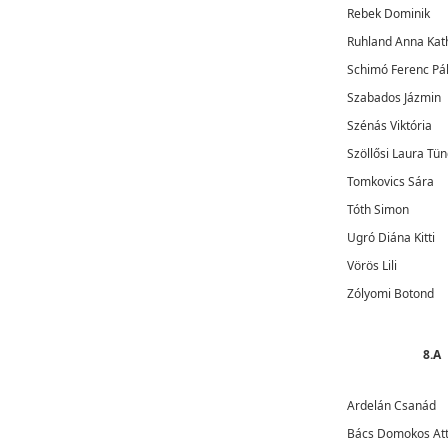
Rebek Dominik
Ruhland Anna Kat
Schimó Ferenc Pá
Szabados Jázmin
Szénás Viktória
Szöllősi Laura Tü
Tomkovics Sára
Tóth Simon
Ugró Diána Kitti
Vörös Lili
Zólyomi Botond
8.A
Ardelán Csanád
Bács Domokos Att