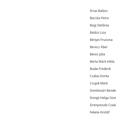
Árvai Balázs
Bacslia Petra
Bagi Stefánia
Balázs Liza
Bényei Fruzsina
Berecz Ábel
Béres Júlia
Berta Márk Attila
Budai Frederik
Csákai Dorka
Csujok Márk
Dombovári Bende
Dongó Helga Gize
Drenyovszki Csab
Fekete Kristóf