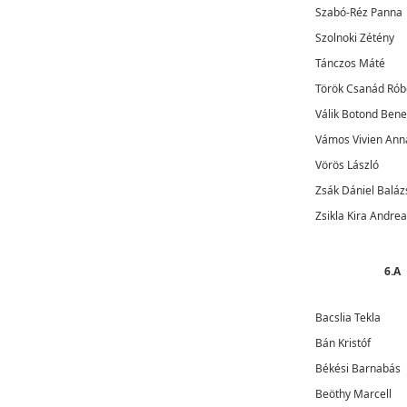
Szabó-Réz Panna
Szolnoki Zétény
Tánczos Máté
Török Csanád Rób
Válik Botond Ben
Vámos Vivien Ann
Vörös László
Zsák Dániel Baláz
Zsikla Kira Andrea
6.A
Bacslia Tekla
Bán Kristóf
Békési Barnabás
Beöthy Marcell