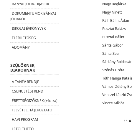
Nagy Boglárka
BÁNYAI JÚLIA-DÍJASOK
Nagy Ninett
DOKUMENTUMOK BÁNYAI
JÚLIÁRÓL
Pálfi Bálint Ádám
ISKOLAI ÉVKÖNYVEK
Pusztai Balázs
Pusztai Bálint
ELÉRHETŐSÉG
Sánta Gábor
ADOMÁNY
Sánta Zea
Sárkány Boldizsár
SZÜLŐKNEK,
DIÁKOKNAK
Szénás Gréta
Tóth Hanga Katali
A TANÉV RENDJE
Vámosi Zétény Bo
CSENGETÉSI REND
Venczel László Z
ÉRETTSÉGIZŐKNEK (+fizika)
Vincze Miklós
FELVÉTELI TÁJÉKOZTATÓ
HAVI PROGRAM
11.A
LETÖLTHETŐ