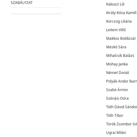
SZABÁLYZAT
Kakuszi Lili
Király-Kósa Kamill
Korcsog Liliána
Leitem Villő
Makkos Boldizsár 
Meskó Sára
Mihalcsik Balázs
Mohay Janka
Német Donát
Polyák Andor Bar
Szabó Ármin
Szénási Dóra
Tóth Dávid Sándo
Tóth Tibor
Török Zsombor Is
Ugrai Milán