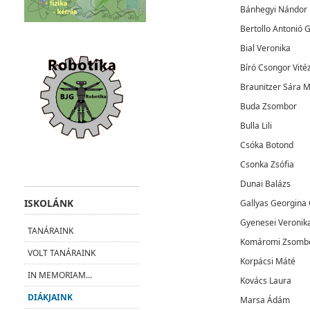
Bánhegyi Nándor
Bertollo Antonió 
Bial Veronika
Bíró Csongor Vité
Braunitzer Sára 
Buda Zsombor
Bulla Lili
Csóka Botond
Csonka Zsófia
Dunai Balázs
ISKOLÁNK
Gallyas Georgina
Gyenesei Veronik
TANÁRAINK
Komáromi Zsomb
VOLT TANÁRAINK
Korpácsi Máté
IN MEMORIAM...
Kovács Laura
DIÁKJAINK
Marsa Ádám