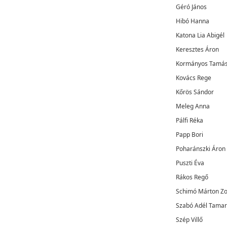
Géró János
Hibó Hanna
Katona Lia Abigél
Keresztes Áron
Kormányos Tamá
Kovács Rege
Kőrös Sándor
Meleg Anna
Pálfi Réka
Papp Bori
Poharánszki Áron
Puszti Éva
Rákos Regő
Schimó Márton Zo
Szabó Adél Tama
Szép Villő