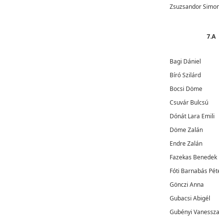
Zsuzsandor Simo
7.A
Bagi Dániel
Bíró Szilárd
Bocsi Döme
Csuvár Bulcsú
Dónát Lara Emili
Döme Zalán
Endre Zalán
Fazekas Benedek
Fóti Barnabás Pét
Gönczi Anna
Gubacsi Abigél
Gubényi Vanessz