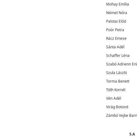
Mohay Emília
Német Nóra
Palotai Előd
Poór Petra
Rácz Emese
Sánta Adél
Schaffer Léna
Szabó Adrienn En
Szula László
Torma Benett
Tóth Kornél
Vén Adél
Virág Botond
Zámbó Vejke Bar
5.A