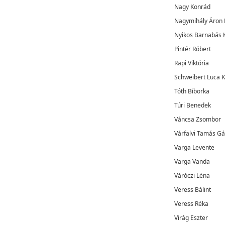
Nagy Konrád
Nagymihály Áron 
Nyikos Barnabás 
Pintér Róbert
Rapi Viktória
Schweibert Luca K
Tóth Bíborka
Túri Benedek
Váncsa Zsombor
Várfalvi Tamás G
Varga Levente
Varga Vanda
Váróczi Léna
Veress Bálint
Veress Réka
Virág Eszter