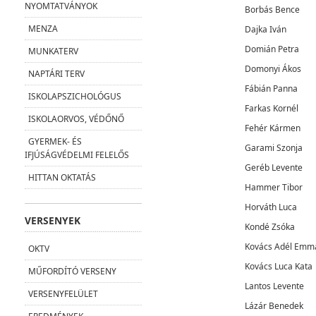
NYOMTATVÁNYOK
Borbás Bence
MENZA
Dajka Iván
Domián Petra
MUNKATERV
Domonyi Ákos
NAPTÁRI TERV
Fábián Panna
ISKOLAPSZICHOLÓGUS
Farkas Kornél
ISKOLAORVOS, VÉDŐNŐ
Fehér Kármen
GYERMEK- ÉS
Garami Szonja
IFJÚSÁGVÉDELMI FELELŐS
Geréb Levente
HITTAN OKTATÁS
Hammer Tibor
Horváth Luca
VERSENYEK
Kondé Zsóka
Kovács Adél Emm
OKTV
Kovács Luca Kata
MŰFORDÍTÓ VERSENY
Lantos Levente
VERSENYFELÜLET
Lázár Benedek