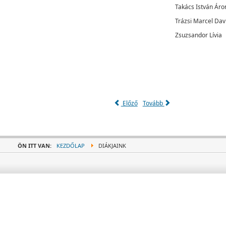
Takács István Áro
Trázsi Marcel Dav
Zsuzsandor Lívia
Előző
Tovább
ÖN ITT VAN:
KEZDŐLAP
DIÁKJAINK