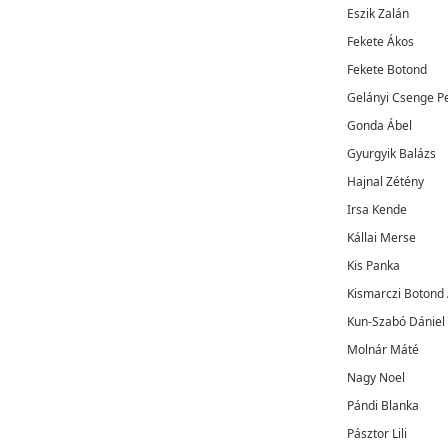
Eszik Zalán
Fekete Ákos
Fekete Botond
Gelányi Csenge P
Gonda Ábel
Gyurgyik Balázs
Hajnal Zétény
Irsa Kende
Kállai Merse
Kis Panka
Kismarczi Botond A
Kun-Szabó Dániel
Molnár Máté
Nagy Noel
Pándi Blanka
Pásztor Lili