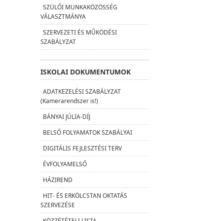
SZÜLŐI MUNKAKÖZÖSSÉG
VÁLASZTMÁNYA
SZERVEZETI ÉS MŰKÖDÉSI
SZABÁLYZAT
ISKOLAI DOKUMENTUMOK
ADATKEZELÉSI SZABÁLYZAT
(Kamerarendszer is!)
BÁNYAI JÚLIA-DÍJ
BELSŐ FOLYAMATOK SZABÁLYAI
DIGITÁLIS FEJLESZTÉSI TERV
ÉVFOLYAMELSŐ
HÁZIREND
HIT- ÉS ERKÖLCSTAN OKTATÁS
SZERVEZÉSE
KÖZZÉTÉTELI LISTA