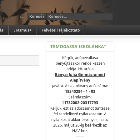
ás
Erasmus+
Felvételi tájékoztató
TÁMOGASSA ISKOLÁNKAT
Kérjük, adóbevallása
benyújtásakor rendelkezzen
adója 1%-áról a
Bányai Júlia Gimnáziumért
Alapítvány
javára. Az alapítvány adószáma:
18340284 - 1 - 03
Számlaszám:
11732002-20317793
Kérjük, ezt az adószámot tüntesse
fel rendelkező nyilatkozatán. A
nyilatkozat akkor érvényes, ha az
2026. május 20-ig beérkezik az
NAV-hoz.
- - -