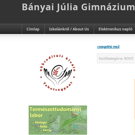
Bányai Júlia Gimnáziu
Címlap
Iskolánkról / About Us
Elektronikus napló
csengetési rend
Szülőkategória:
ROOT