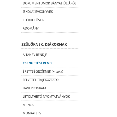
DOKUMENTUMOK BÁNYAI JÚLIÁRÓL
ISKOLAI ÉVKÖNYVEK
ELÉRHETŐSÉG
ADOMÁNY
SZÜLŐKNEK, DIÁKOKNAK
A TANÉV RENDJE
CSENGETÉSI REND
ÉRETTSÉGIZŐKNEK (+fizika)
FELVÉTELI TÁJÉKOZTATÓ
HAVI PROGRAM
LETÖLTHETŐ NYOMTATVÁNYOK
MENZA
MUNKATERV