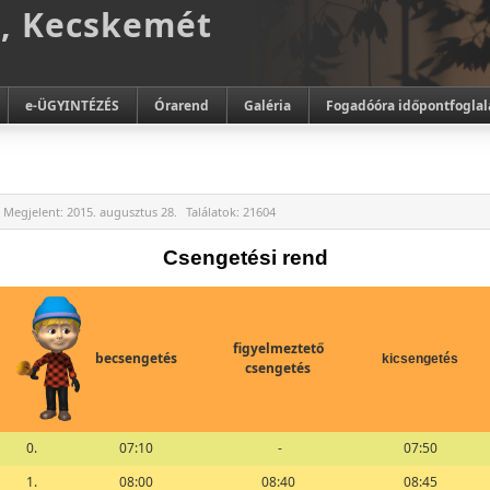
m, Kecskemét
e-ÜGYINTÉZÉS
Órarend
Galéria
Fogadóóra időpontfoglal
Megjelent:
2015. augusztus 28.
Találatok:
21604
Csengetési rend
figyelmeztető
becsengetés
kicsengetés
csengetés
0.
07:10
-
07:50
1.
08:00
08:40
08:45