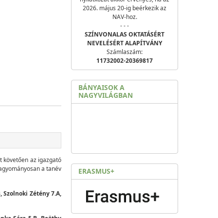
2026. május 20-ig beérkezik az
NAV-hoz.
- - -
SZÍNVONALAS OKTATÁSÉRT
NEVELÉSÉRT ALAPÍTVÁNY
Számlaszám:
11732002-20369817
BÁNYAISOK A
NAGYVILÁGBAN
át követően az igazgató
 hagyományosan a tanév
ERASMUS+
, Szolnoki Zétény 7.A,