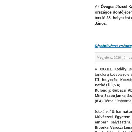
Az
Öveges József K
országos döntő
jébe
tanuló
28. helyezést
é
János
.
Képzőművészeti eredmén
Megjelent:
2026. június
A
XXXIII. Kodály Is
tanulói a következő er
III. helyezés: Koszt
Pethő Lili (5.A)
Különdíj: Gubacsi A
Mira, Szabó Janka, S
(8.A)
. Téma: "Robotmaj
Iskolánk
"Urbannatu
Művészeti Egyetem 
ember"
pályázatára
Bíborka, Váróczi Léna