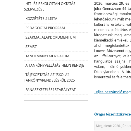
2026. március 29. és 
HIT- ÉS ERKÖLCSTAN OKTATÁS
Júlia Gimnázium 44 ta
SZERVEZÉSE
franciaországi tanul
KÖZZÉTÉTELI LISTA
lehetőségünk nyílt me
kulturális értékeit, v
PEDAGÓGIAI PROGRAM
mindennapi életébe. A
látogattunk meg, ame
SZAKMAI ALAPDOKUMENTUM
kiemelkedő emlékei. E
ahol megtekintettü
SZMSZ
Louvre Múzeumot egy 
az Eiffel-tornyot, val
TANULMÁNYI MOZGALOM
hangulatos szajnai 
A TANKÖNYVELLÁTÁS HELYI RENDJE
vidám, élményekb
Disneylandben. A ki
TÁJÉKOZTATÁS AZ ISKOLAI
ismerettel és felejthe
TANKÖNYVRENDELÉSRŐL 2025
PANASZKEZELÉSI SZABÁLYZAT
Teljes beszámoló meg
Öveges József Fizikavers
Megjelent:
2026. június