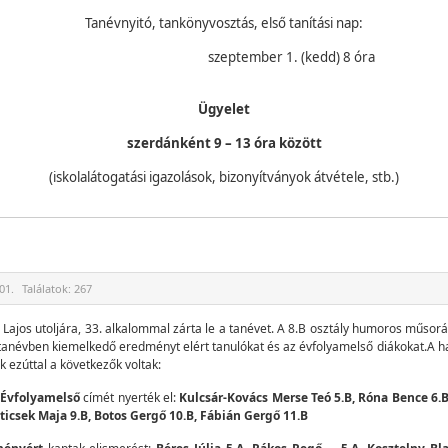
Tanévnyitó, tankönyvosztás, első tanítási nap:
szeptember 1. (kedd) 8 óra
Ügyelet
szerdánként 9 – 13 óra között
(iskolalátogatási igazolások, bizonyítványok átvétele, stb.)
01.
Találatok:
267
s Lajos utoljára, 33. alkalommal zárta le a tanévet. A 8.B osztály humoros műsor
i tanévben kiemelkedő eredményt elért tanulókat és az évfolyamelső diákokat.A
k ezúttal a következők voltak:
Évfolyamelső
címét nyerték el:
Kulcsár-Kovács Merse Teó 5.B, Róna Bence 6.B
ticsek Maja 9.B, Botos Gergő 10.B, Fábián Gergő 11.B