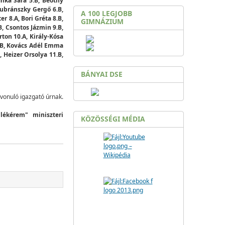
nka Sára 5.B, Beöthy
Kubránszky Gergő 6.B,
A 100 LEGJOBB
r 8.A, Bori Gréta 8.B,
GIMNÁZIUM
, Csontos Jázmin 9.B,
ton 10.A, Király-Kósa
.B, Kovács Adél Emma
 Heizer Orsolya 11.B,
BÁNYAI DSE
vonuló igazgató úrnak.
ékérem" miniszteri
KÖZÖSSÉGI MÉDIA