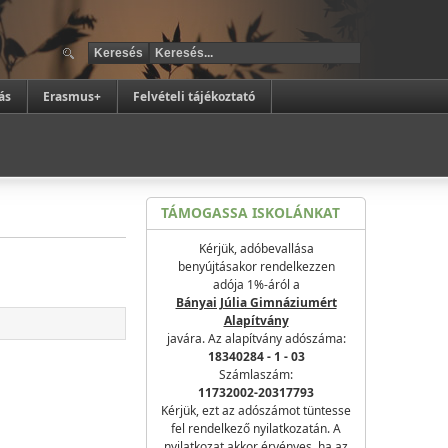
ás
Erasmus+
Felvételi tájékoztató
TÁMOGASSA ISKOLÁNKAT
Kérjük, adóbevallása
benyújtásakor rendelkezzen
adója 1%-áról a
Bányai Júlia Gimnáziumért
Alapítvány
javára. Az alapítvány adószáma:
18340284 - 1 - 03
Számlaszám:
11732002-20317793
Kérjük, ezt az adószámot tüntesse
fel rendelkező nyilatkozatán. A
nyilatkozat akkor érvényes, ha az