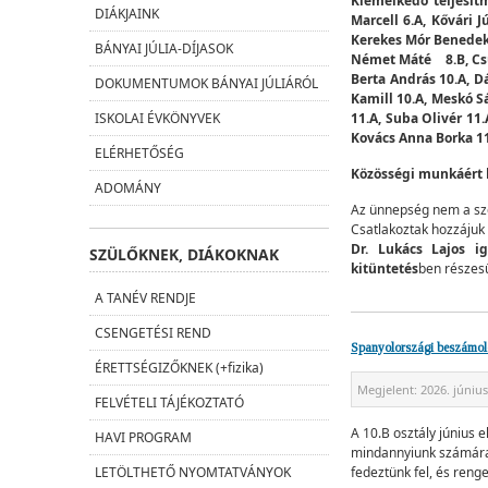
Kiemelkedő teljesít
DIÁKJAINK
Marcell 6.A, Kővári 
Kerekes Mór Benedek 7
BÁNYAI JÚLIA-DÍJASOK
Német Máté 8.B, Csuv
Berta András 10.A, D
DOKUMENTUMOK BÁNYAI JÚLIÁRÓL
Kamill 10.A, Meskó 
11.A, Suba Olivér 11
ISKOLAI ÉVKÖNYVEK
Kovács Anna Borka 11
ELÉRHETŐSÉG
Közösségi munkáért
ADOMÁNY
Az ünnepség nem a szo
Csatlakoztak hozzájuk 
Dr. Lukács Lajos i
SZÜLŐKNEK, DIÁKOKNAK
kitüntetés
ben részesü
A TANÉV RENDJE
CSENGETÉSI REND
Spanyolországi beszámol
ÉRETTSÉGIZŐKNEK (+fizika)
Megjelent:
2026. június
FELVÉTELI TÁJÉKOZTATÓ
A 10.B osztály június e
HAVI PROGRAM
mindannyiunk számára.
fedeztünk fel, és reng
LETÖLTHETŐ NYOMTATVÁNYOK