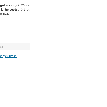
gol verseny
2026. évi
21. helyezést
ért el.
cs Éva
.
285
egtekintése.