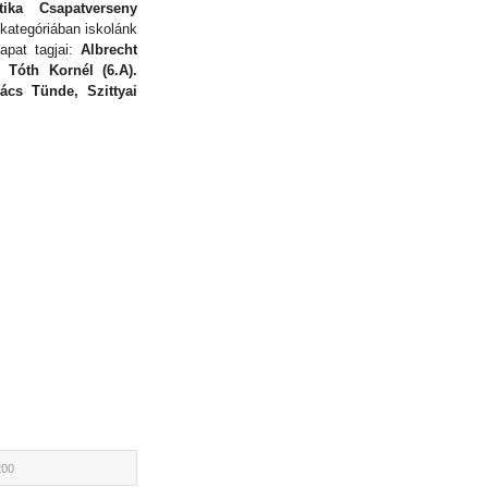
ika Csapatverseny
kategóriában iskolánk
apat tagjai:
Albrecht
 Tóth Kornél (6.A).
ács Tünde, Szittyai
200