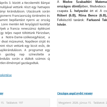
A
Medve Szabadtéri Matemat
április 3. között a Kecskeméti Bányai
országos döntő
jében, Medvebocs 
nulójával vettünk részt egy hatnapos
csapata
1. helyezés
t ért el. A cs
mányi kiránduláson. Utazásunk során
gismerni Franciaország történelmi és
Róbert (6.B), Róna Bence (6.B),
alamint bepillantást nyerni az ország
Felkészítő tanárok:
Farkasné Tak
 Loire mentén két lenyűgöző kastélyt
István
.
lyek a francia reneszánsz építészet
gy teljes napot töltöttünk Párizsban,
k a Notre-Dame-székesegyházat, a
divat múzeumot, Napóleon sírját és
amint részt vettünk egy kicsit esős, de
hajókiránduláson. A programot egy
en gazdag nap színesítette a
rándulás során a diákok számos új
tetlen élménnyel gazdagodtak.
tekintése
eny
Országos angol nyelvi verseny
 15.
Találatok:
197
Megjelent:
2026. június 15.
Találatok: