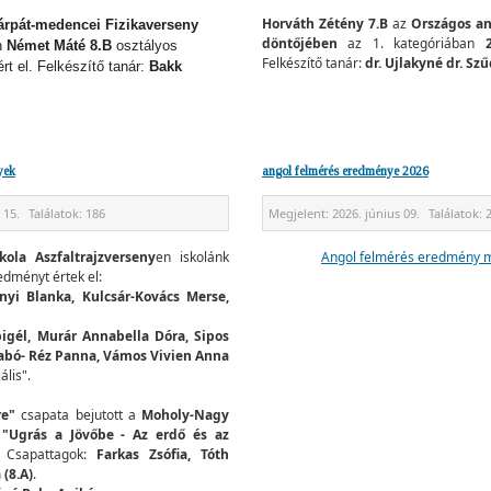
Horváth Zétény 7.B
az
Országos an
árpát-medencei Fizikaverseny
döntőjében
az 1. kategóriában
n
Német Máté 8.B
osztályos
Felkészítő tanár:
dr. Ujlakyné dr. Szű
rt el. Felkészítő tanár:
Bakk
yek
angol felmérés eredménye 2026
 15.
Találatok:
186
Megjelent:
2026. június 09.
Találatok:
kola Aszfaltrajzverseny
en iskolánk
Angol felmérés eredmény m
edményt értek el:
ényi Blanka, Kulcsár-Kovács Merse,
bigél, Murár Annabella Dóra, Sipos
zabó- Réz Panna, Vámos Vivien Anna
ális".
re"
csapata bejutott a
Moholy-Nagy
"Ugrás a Jövőbe - Az erdő és az
. Csapattagok:
Farkas Zsófia, Tóth
 (8.A)
.