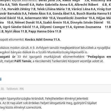
ményért
kaptak elismerést:
Béres Júlia 5.A, Rákos Regő 5.A, Kosztelny Bla
Júlia 6.A, Tóth Kornél 6.A, Hahn Gabriella Anna 6.A, Albrecht Róbert 6.B, 
.A, Horváth Zétény 7.B, Telek Liliána Mária 7.B, Váróczi Léna 8.A, Virág Eszte
ár Barnabás 9.A, Fekete Ákos 9.A, Gonda Ábel 9.A, Busch Bianka Hanna 9.B
ániel Dávid 10.A, Ackermann Mór 10.A, Veszelóczki Zsombor 10.A, Héjjas Már
Sára 10.A, Német Donát 10.A, Szabó Ármin 10.A, Dinnyés István Dániel 10
.A, Ugró Sándor Dávid 11.A, Zólyomi Csongor 11.A, Gyenes Zsuzsanna 11.B,
.B, Nyíri Ákos 11.B, Papp Hanna Dóra 11.B
kapott elismerést:
Kovács Adél Emma 11.A
.
kásos módon zárult. A 9. évfolyam tanulói meglepetéssel készültek a nyugdíjba 
egykori bányais diákok és a Szülői Munkaközösség képviselői is.
gazgató úr
33 évi igazgatói munkájának elismeréseként
"Pedagógus eml
lt, melyet
Pálfi Tamás
, a Kecskeméti Tankerületi Központ vezetője adott át.
ó
 30.
Találatok:
396
lején Spanyolországba kirándult. Felejthetetlen élményt jelentett
 Az öt nap alatt sok érdekes helyet látogattunk meg, gyönyörű tájakat
eteg közös élményt szereztünk.