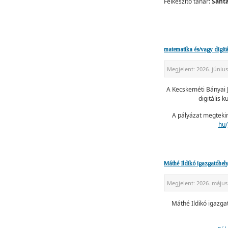
Felkészítő tanár:
Sánt
matematika és/vagy digitál
Megjelent:
2026. június
A Kecskeméti Bányai 
digitális k
A pályázat megteki
hu/
Máthé Ildikó igazgatóhely
Megjelent:
2026. május
Máthé Ildikó igazga