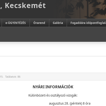
m, Kecskemét
e-ÜGYINTÉZÉS
Órarend
Galéria
Fogadóóra időpontfoglal
15.
Találatok:
86
NYÁRI INFORMÁCIÓK
Különbözeti és osztályozó vizsgák:
augusztus 28. (péntek) 8 óra