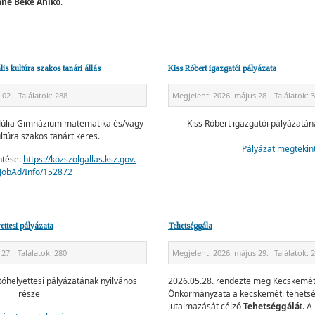
áné Beke Anikó
.
is kultúra szakos tanári állás
Kiss Róbert igazgatói pályázata
 02.
Találatok:
288
Megjelent:
2026. május 28.
Találatok:
3
Júlia Gimnázium matematika és/vagy
Kiss Róbert igazgatói pályázatán
ultúra szakos tanárt keres.
Pályázat megtekin
ntése:
https://kozszolgallas.ksz.gov.
JobAd/Info/152872
ettesi pályázata
Tehetséggála
 27.
Találatok:
280
Megjelent:
2026. május 29.
Találatok:
2
tóhelyettesi pályázatának nyilvános
2026.05.28. rendezte meg Kecskemét
része
Önkormányzata a kecskeméti tehetsé
jutalmazását célzó
Tehetséggálá
t. A