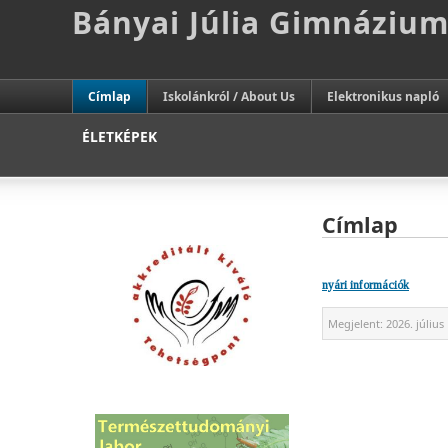
Bányai Júlia Gimnáziu
Címlap
Iskolánkról / About Us
Elektronikus napló
ÉLETKÉPEK
Címlap
nyári információk
Megjelent:
2026. július 