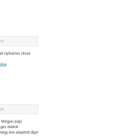
10
ak nyilvános része
tése
29
 Megyei Jogú
ges diákok
 négy éve alapított díjat