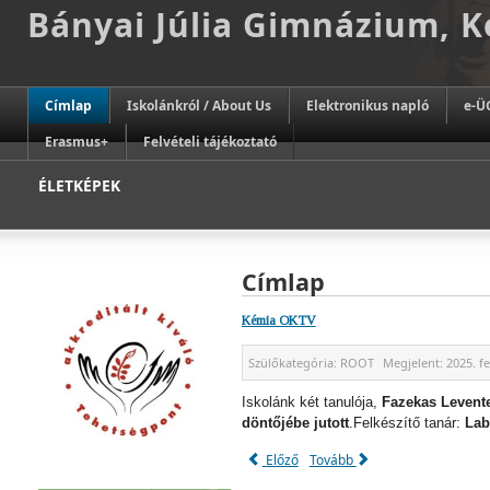
Bányai Júlia Gimnázium, 
Címlap
Iskolánkról / About Us
Elektronikus napló
e-Ü
Erasmus+
Felvételi tájékoztató
ÉLETKÉPEK
Címlap
Kémia OKTV
Szülőkategória:
ROOT
Megjelent:
2025. f
Iskolánk két tanulója,
Fazekas Levente
döntőjébe jutott
.Felkészítő tanár:
Lab
Előző
Tovább