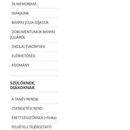
IN MEMORIAM...
DIÁKJAINK
BÁNYAI JÚLIA-DÍJASOK
DOKUMENTUMOK BÁNYAI
JÚLIÁRÓL
ISKOLAI ÉVKÖNYVEK
ELÉRHETŐSÉG
ADOMÁNY
SZÜLŐKNEK,
DIÁKOKNAK
A TANÉV RENDJE
CSENGETÉSI REND
ÉRETTSÉGIZŐKNEK (+fizika)
FELVÉTELI TÁJÉKOZTATÓ