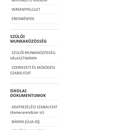
MŰFORDÍTÓ VERSENY
VERSENYFELÜLET
EREDMÉNYEK
SZÜLŐI
MUNKAKÖZÖSSÉG
SZÜLŐI MUNKAKÖZÖSSÉG
VÁLASZTMÁNYA
SZERVEZETI ÉS MŰKÖDÉSI
SZABÁLYZAT
ISKOLAI
DOKUMENTUMOK
ADATKEZELÉSI SZABÁLYZAT
(Kamerarendszer is!)
BÁNYAI JÚLIA-DÍJ