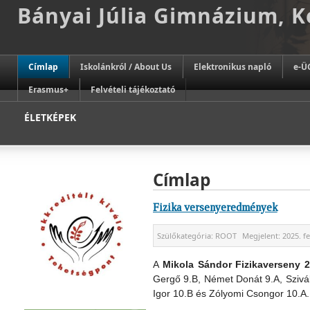
Bányai Júlia Gimnázium, 
Címlap
Iskolánkról / About Us
Elektronikus napló
e-Ü
Erasmus+
Felvételi tájékoztató
ÉLETKÉPEK
Címlap
Fizika versenyeredmények
Szülőkategória:
ROOT
Megjelent:
2025. f
A
Mikola Sándor Fizikaverseny 2.
Gergő 9.B, Német Donát 9.A, Szivá
Igor 10.B és Zólyomi Csongor 10.A. 