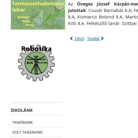
Az
Öveges József Kárpát-me
jutottak
:
Csuvár Barnabás 8.A, F
8.A, Kismarczi Botond 8.A, Marti
Kitti 8.A. Felkészítő tanár:
Szittyai
Előző
Tovább
ISKOLÁNK
TANÁRAINK
VOLT TANÁRAINK