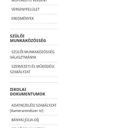
MŰFORDÍTÓ VERSENY
VERSENYFELÜLET
EREDMÉNYEK
SZÜLŐI
MUNKAKÖZÖSSÉG
SZÜLŐI MUNKAKÖZÖSSÉG
VÁLASZTMÁNYA
SZERVEZETI ÉS MŰKÖDÉSI
SZABÁLYZAT
ISKOLAI
DOKUMENTUMOK
ADATKEZELÉSI SZABÁLYZAT
(Kamerarendszer is!)
BÁNYAI JÚLIA-DÍJ