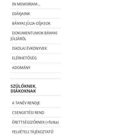
IN MEMORIAM...
DIÁKJAINK
BÁNYAI JÚLIA-DÍJASOK
DOKUMENTUMOK BÁNYAI
JÚLIÁRÓL
ISKOLAI ÉVKÖNYVEK
ELÉRHETŐSÉG
ADOMÁNY
SZÜLŐKNEK,
DIÁKOKNAK
A TANÉV RENDJE
CSENGETÉSI REND
ÉRETTSÉGIZŐKNEK (+fizika)
FELVÉTELI TÁJÉKOZTATÓ