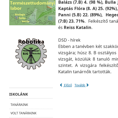
Balázs (7.B) 4. (98 %), Bull
Kaptás Flóra (8. A) 25. (92%
Panni (5.B) 22. (89%), Hege
(7:B) 23. 71%
. Felkészítő tan
és
Reiss Katalin
.
DSD - hírek
Ebben a tanévben két szakkör
vizsgára; húsz 8. B osztályos
vizsgát, közülük 8 tanuló mi
szintet. A vizsgára felkész
Katalin tanárnők tartották.
Előző
Tovább
ISKOLÁNK
TANÁRAINK
VOLT TANÁRAINK