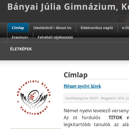
Bányai Júlia Gimnázium, 
Címlap
Iskolánkról / About Us
Elektronikus napló
e-Ü
Erasmus+
Felvételi tájékoztató
ÉLETKÉPEK
Címlap
Német nyelvi hírek
Szülőkategória:
ROOT
Megjelent:
2016. jú
Német nyelvi levelező verseny
Az öt fordulós
TITOK n
legkitartóbb tanulók az a