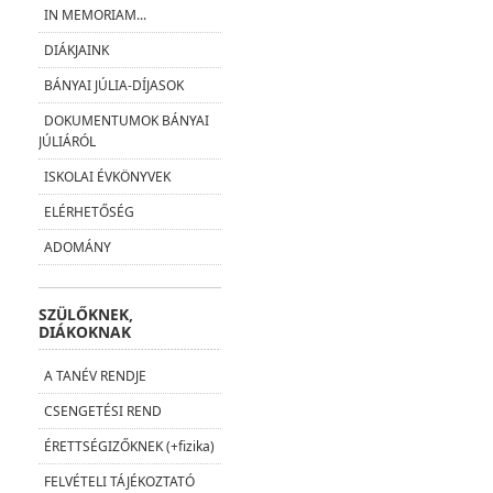
IN MEMORIAM...
DIÁKJAINK
BÁNYAI JÚLIA-DÍJASOK
DOKUMENTUMOK BÁNYAI
JÚLIÁRÓL
ISKOLAI ÉVKÖNYVEK
ELÉRHETŐSÉG
ADOMÁNY
SZÜLŐKNEK,
DIÁKOKNAK
A TANÉV RENDJE
CSENGETÉSI REND
ÉRETTSÉGIZŐKNEK (+fizika)
FELVÉTELI TÁJÉKOZTATÓ