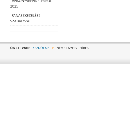
TANKÖNYVRENDELÉSRŐL
2025
PANASZKEZELÉSI
SZABÁLYZAT
ÖN ITT VAN:
KEZDŐLAP
NÉMET NYELVI HÍREK