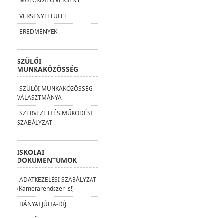
MŰFORDÍTÓ VERSENY
VERSENYFELÜLET
EREDMÉNYEK
SZÜLŐI
MUNKAKÖZÖSSÉG
SZÜLŐI MUNKAKÖZÖSSÉG
VÁLASZTMÁNYA
SZERVEZETI ÉS MŰKÖDÉSI
SZABÁLYZAT
ISKOLAI
DOKUMENTUMOK
ADATKEZELÉSI SZABÁLYZAT
(Kamerarendszer is!)
BÁNYAI JÚLIA-DÍJ