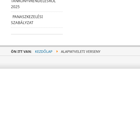
TANKÖNYVRENDELÉSRŐL
2025
PANASZKEZELÉSI
SZABÁLYZAT
ÖN ITT VAN:
KEZDŐLAP
ALAPM?VELETI VERSENY