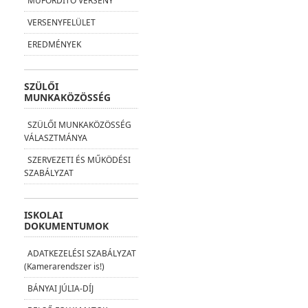
MŰFORDÍTÓ VERSENY
VERSENYFELÜLET
EREDMÉNYEK
SZÜLŐI
MUNKAKÖZÖSSÉG
SZÜLŐI MUNKAKÖZÖSSÉG
VÁLASZTMÁNYA
SZERVEZETI ÉS MŰKÖDÉSI
SZABÁLYZAT
ISKOLAI
DOKUMENTUMOK
ADATKEZELÉSI SZABÁLYZAT
(Kamerarendszer is!)
BÁNYAI JÚLIA-DÍJ