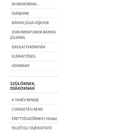
IN MEMORIAM...
DIÁKJAINK
BÁNYAI JÚLIA-DÍJASOK
DOKUMENTUMOK BÁNYAI
JÚLIÁRÓL
ISKOLAI ÉVKÖNYVEK
ELÉRHETŐSÉG
ADOMÁNY
SZÜLŐKNEK,
DIÁKOKNAK
A TANÉV RENDJE
CSENGETÉSI REND
ÉRETTSÉGIZŐKNEK (+fizika)
FELVÉTELI TÁJÉKOZTATÓ