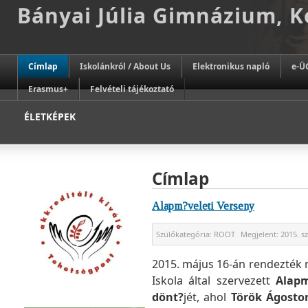
Bányai Júlia Gimnázium, 
Címlap
Iskolánkról / About Us
Elektronikus napló
e-Ü
Erasmus+
Felvételi tájékoztató
ÉLETKÉPEK
Címlap
Alapm?veleti Verseny
Szülőkategória:
ROOT
Megjelent:
2015. s
2015. május 16-án rendezték 
Iskola által szervezett
Alapm
dönt?
jét, ahol
Török Ágosto