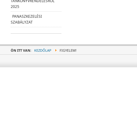
TANKÖNYVRENDELÉSRŐL
2025
PANASZKEZELÉSI
SZABÁLYZAT
ÖN ITT VAN:
KEZDŐLAP
FIGYELEM!