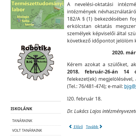
A nevelési-oktatási intéz
intézmények névhasználatáról 
182/A § (1) bekezdésében fog
erkölcstan oktatás megszer
személyek képviselői által sz
következő időpontot jelölöm k
2020. márc
Kérem azokat a szülőket, ak
2018. február-26-án 14 ó
felekezet(ek) megjelölésével,
(Tel.: 76/481-474); e-mail:
bjg@b
február 18.
ISKOLÁNK
Dr. Lukács Lajos intézményvezet
TANÁRAINK
Előző
Tovább
VOLT TANÁRAINK