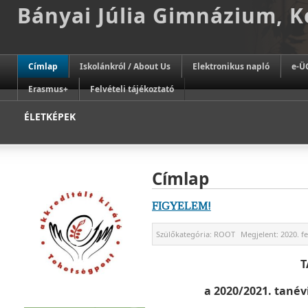
Bányai Júlia Gimnázium, 
Címlap
Iskolánkról / About Us
Elektronikus napló
e-Ü
Erasmus+
Felvételi tájékoztató
ÉLETKÉPEK
Címlap
FIGYELEM!
Szülőkategória:
ROOT
Megjelent:
2020. f
T
a 2020/2021. tanévi