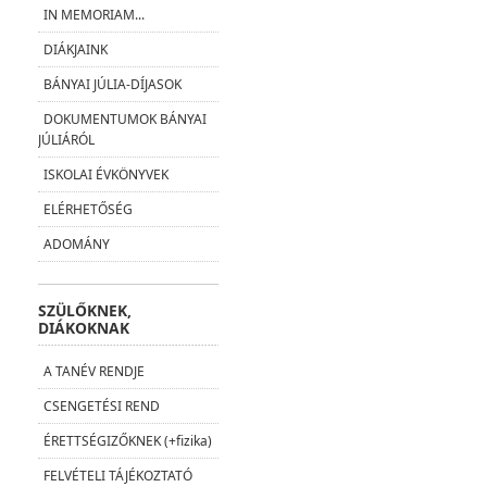
IN MEMORIAM...
DIÁKJAINK
BÁNYAI JÚLIA-DÍJASOK
DOKUMENTUMOK BÁNYAI
JÚLIÁRÓL
ISKOLAI ÉVKÖNYVEK
ELÉRHETŐSÉG
ADOMÁNY
SZÜLŐKNEK,
DIÁKOKNAK
A TANÉV RENDJE
CSENGETÉSI REND
ÉRETTSÉGIZŐKNEK (+fizika)
FELVÉTELI TÁJÉKOZTATÓ