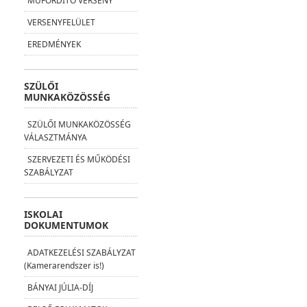
MŰFORDÍTÓ VERSENY
VERSENYFELÜLET
EREDMÉNYEK
SZÜLŐI
MUNKAKÖZÖSSÉG
SZÜLŐI MUNKAKÖZÖSSÉG
VÁLASZTMÁNYA
SZERVEZETI ÉS MŰKÖDÉSI
SZABÁLYZAT
ISKOLAI
DOKUMENTUMOK
ADATKEZELÉSI SZABÁLYZAT
(Kamerarendszer is!)
BÁNYAI JÚLIA-DÍJ