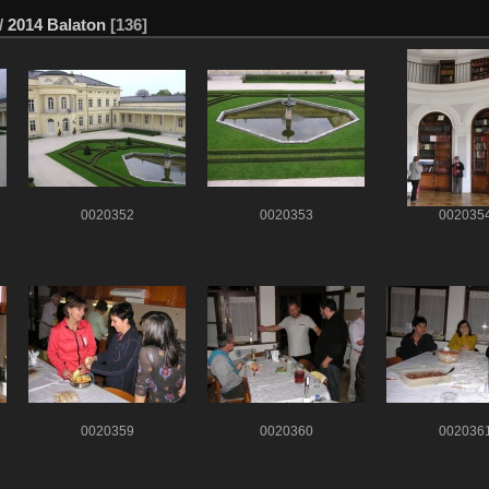
/
2014 Balaton
[136]
0020352
0020353
002035
0020359
0020360
002036