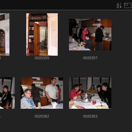
4
0020355
0020357
1
0020362
0020363