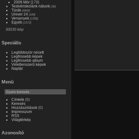
2009 Mór
[178]
Testvériskolánk nálunk
[36]
Túrák
[4442]
Univer 24
[184]
Versenyek
[1356]
Egyéb
[1572]
30030 kép
Speciális
Legtöbbször nézett
Legfrissebb képek
Legfrissebb album
Véletlenszerű képek
Naptár
Menü
Címkék
(0)
Keresés
Hozzászólások
(0)
Impresszum
RSS
Világtérkép
Azonosító