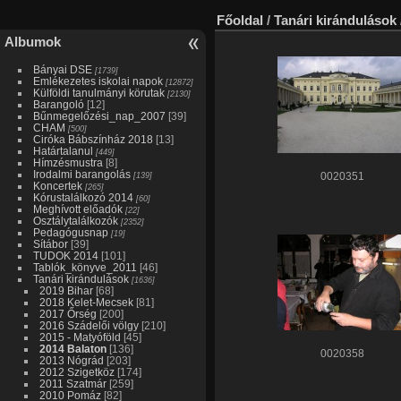
Főoldal
/
Tanári kirándulások
Albumok
Bányai DSE
[1739]
Emlékezetes iskolai napok
[12872]
Külföldi tanulmányi körutak
[2130]
Barangoló
[12]
Bűnmegelőzési_nap_2007
[39]
CHAM
[500]
Ciróka Bábszínház 2018
[13]
Határtalanul
[449]
Hímzésmustra
[8]
Irodalmi barangolás
[139]
0020351
Koncertek
[265]
Kórustalálkozó 2014
[60]
Meghívott előadók
[22]
Osztálytalálkozók
[2352]
Pedagógusnap
[19]
Sítábor
[39]
TUDOK 2014
[101]
Tablók_könyve_2011
[46]
Tanári kirándulások
[1636]
2019 Bihar
[68]
2018 Kelet-Mecsek
[81]
2017 Őrség
[200]
2016 Szádelői völgy
[210]
2015 - Matyóföld
[45]
2014 Balaton
[136]
0020358
2013 Nógrád
[203]
2012 Szigetköz
[174]
2011 Szatmár
[259]
2010 Pomáz
[82]