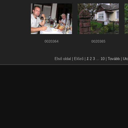
0020364
0020365
Első oldal |
Előző |
1
2
3
...
10
|
Tovább
|
Uto