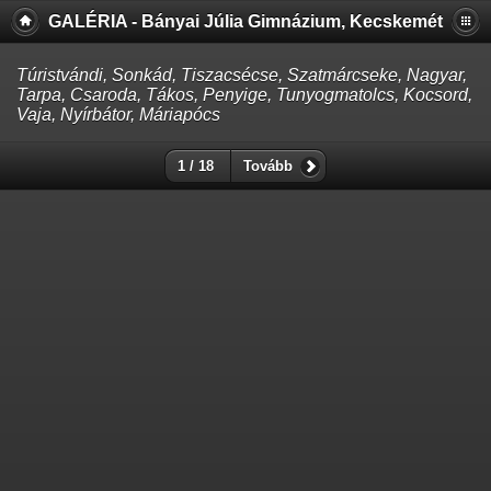
GALÉRIA - Bányai Júlia Gimnázium, Kecskemét
Túristvándi, Sonkád, Tiszacsécse, Szatmárcseke, Nagyar,
Tarpa, Csaroda, Tákos, Penyige, Tunyogmatolcs, Kocsord,
Vaja, Nyírbátor, Máriapócs
1 / 18
Tovább