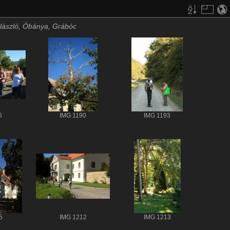
lászló, Óbánya, Grábóc
6
IMG 1190
IMG 1193
5
IMG 1212
IMG 1213