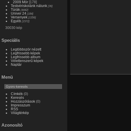
2009 Mór
[178]
Testvériskolánk nálunk
[36]
Túrák
[4442]
Univer 24
[184]
Versenyek
[1356]
Egyéb
[1572]
30030 kép
Speciális
Legtöbbször nézett
Legfrissebb képek
Legfrissebb album
Véletlenszerű képek
Naptár
Menü
Címkék
(0)
Keresés
Hozzászólások
(0)
Impresszum
RSS
Világtérkép
Azonosító