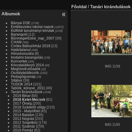
Főoldal
/
Tanári kirándulások
Albumok
Bányai DSE
[1739]
Emlékezetes iskolai napok
[12872]
Külföldi tanulmányi körutak
[2130]
Barangoló
[12]
Bűnmegelőzési_nap_2007
[39]
CHAM
[500]
Ciróka Bábszínház 2018
[13]
Határtalanul
[449]
Hímzésmustra
[8]
Irodalmi barangolás
[139]
Koncertek
[265]
Kórustalálkozó 2014
[60]
IMG 1158
Meghívott előadók
[22]
Osztálytalálkozók
[2352]
Pedagógusnap
[19]
Sítábor
[39]
TUDOK 2014
[101]
Tablók_könyve_2011
[46]
Tanári kirándulások
[1636]
2019 Bihar
[68]
2018 Kelet-Mecsek
[81]
2017 Őrség
[200]
2016 Szádelői völgy
[210]
2015 - Matyóföld
[45]
2014 Balaton
[136]
2013 Nógrád
[203]
2012 Szigetköz
[174]
IMG 1195
2011 Szatmár
[259]
2010 Pomáz
[82]