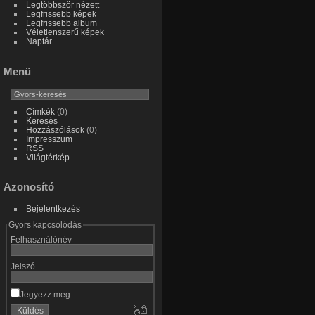
Legtöbbször nézett
Legfrissebb képek
Legfrissebb album
Véletlenszerű képek
Naptár
Menü
Címkék
(0)
Keresés
Hozzászólások
(0)
Impresszum
RSS
Világtérkép
Azonosító
Bejelentkezés
Gyors kapcsolódás
Felhasználónév
Jelszó
Jegyezz meg