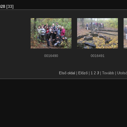
028
[33]
0016490
0016491
Első oldal
|
Előző
|
1
2
3
| Tovább
| Utols