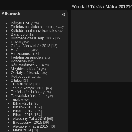
Főoldal
/
Túrák
/
Mátra 20121
Albumok
Bányai DSE
[1739]
Emlékezetes iskolai napok
[12872]
Külföldi tanulmányi körutak
[2130]
Barangoló
[12]
Bűnmegelőzési_nap_2007
[39]
CHAM
[500]
Ciróka Bábszínház 2018
[13]
Határtalanul
[449]
Hímzésmustra
[8]
Irodalmi barangolás
[139]
Koncertek
[265]
Kórustalálkozó 2014
[60]
Meghívott előadók
[22]
Osztálytalálkozók
[2352]
Pedagógusnap
[19]
Sítábor
[39]
TUDOK 2014
[101]
Tablók_könyve_2011
[46]
Tanári kirándulások
[1636]
Testvériskolánk nálunk
[36]
Túrák
[4442]
Bihar - 2019
[98]
Bihar - 2018
[167]
Bihar - 2017
[205]
Bihar - 2016
[164]
Alacsony-Tátra 2016
[99]
Badacsony - 2015
[69]
Alacsony - Tátra 2015
[46]
Mátra 2014
[73]