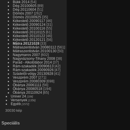
Bükk 2014
[54]
Dég 20100605
[89]
Dég 20110604
[51]
Dömös 2007
[262]
Dömös 20100925
[35]
Kékestető 20090117
[46]
Kékestető 20090124
[31]
Kékestető 20100116
[55]
Kékestető 20110115
[61]
Kékestető 20110122
[46]
Kékestető 20120121
[56]
Mátra 20121028
[33]
Mátraszentistván 20080112
[561]
Mátraszentistván 20100130
[50]
Nagymaros 2007
[602]
Nagyvázsony-Tihany 2008
[38]
Parád - Alkotótábor 2014
[37]
Rám-szakadék 20090613
[42]
Rám-szakadék 20090926
[47]
Szádelői-völgy 20130928
[41]
Veszprém 2007
[271]
Veszprém 20080309
[698]
Óbánya 20061111
[56]
Óbánya 20080518
[194]
Óbánya 20110924
[65]
Univer 24
[184]
Versenyek
[1356]
Egyéb
[1572]
30030 kép
Speciális