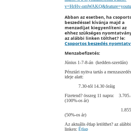
v=HrHv-omWAKQ&feature=youtu
Abban az esetben, ha csoport
beszedéssel kívánja majd a
menzadíjat kiegyenlíteni az
ehhez szükséges nyomtatván
az alábbi linken tölthet? le:
Csoportos beszedés nyomtat
Menzabefizetés:
Június 1-7-8-án
(kedden-szerdán)
Pénztári nyitva tartás a menzaszedé
ideje alatt:
7.30-tól 14.30 óráig
Fizetend? összeg 11 napra:
3.705.
(100%-os ár)
1.855
(50%-os ár)
Az aktuális étlap letölthet? az alábbi
linken:
Étlap