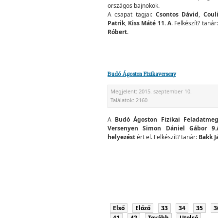
országos bajnokok.
A csapat tagjai:
Csontos Dávid
,
Coul
Patrik
,
Kiss Máté
11. A
. Felkészít? tanár
Róbert
.
Budó Ágoston Fizikaverseny
Megjelent:
2015. szeptember 10.
Találatok:
2160
A
Budó Ágoston Fizikai Feladatmeg
Versenyen Simon Dániel Gábor 9.A
helyezést
ért el. Felkészít? tanár:
Bakk J
Első
Előző
33
34
35
3
41
42
Tovább
Utolsó