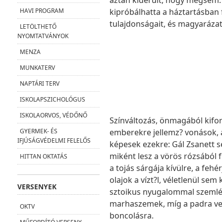
aztán kiderült, hogy mégsem.
kipróbálhatta a háztartásban 
HAVI PROGRAM
tulajdonságait, és magyarázato
LETÖLTHETŐ
NYOMTATVÁNYOK
MENZA
MUNKATERV
NAPTÁRI TERV
ISKOLAPSZICHOLÓGUS
ISKOLAORVOS, VÉDŐNŐ
Színváltozás, önmagából kifor
emberekre jellemz? vonások, az
GYERMEK- ÉS
IFJÚSÁGVÉDELMI FELELŐS
képesek ezekre: Gál Zsanett se
miként lesz a vörös rózsából f
HITTAN OKTATÁS
a tojás sárgája kívülre, a fehé
olajok a vízt?l, véletlenül se
VERSENYEK
sztoikus nyugalommal szemlélt
marhaszemek, míg a padra vete
OKTV
boncolásra.