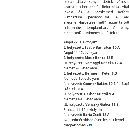
bibliafordító versenyt hirdettek a város i
számára a Kecskeméti Református Álta
Iskola és a Kecskeméti Reform
Gimnázium pedagógusai. A ver
eredményhirdetését hétf? reggel tartot
református templomban. A bánya
kiemelked? eredményeket értek el:
Angol 9-10. évfolyam
I. helyezett: Szabó Barnabás 10.A
Angol 11-12. évfolyam
I. helyezett: Masír Bence 12.B
III. helyezett:
Somogyi Rebeka 12.A
Német 7-8. évfolyam
I. helyezett: Hermann Péter 8.B
Német 9-10. évfolyam
I. helyezett:
Csomor Balázs 10.B
és
Buzá
Dániel 10.A
II. helyezett:
Gerber Kristóf 9.A
Német 11-12. évfolyam
III. helyezett:
Veliczky Gábor 11.B
Francia 11-12. évfolyam
I. helyezett:
Barta Zsolt 12.A
Az eredményhirdetésen készült képek
megtekinthet?k
itt
.