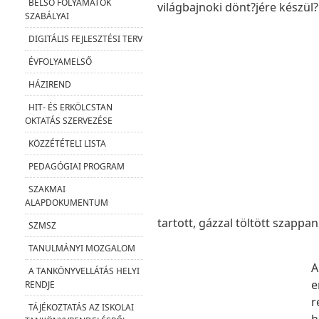
BELSŐ FOLYAMATOK
világbajnoki dönt?jére készül?
SZABÁLYAI
DIGITÁLIS FEJLESZTÉSI TERV
ÉVFOLYAMELSŐ
HÁZIREND
HIT- ÉS ERKÖLCSTAN
OKTATÁS SZERVEZÉSE
KÖZZÉTÉTELI LISTA
PEDAGÓGIAI PROGRAM
SZAKMAI
ALAPDOKUMENTUM
tartott, gázzal töltött szappa
SZMSZ
TANULMÁNYI MOZGALOM
A
A TANKÖNYVELLÁTÁS HELYI
e
RENDJE
r
TÁJÉKOZTATÁS AZ ISKOLAI