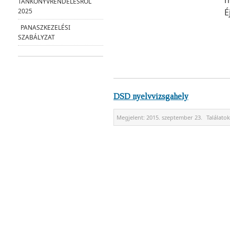
h
TANKÖNYVRENDELÉSRŐL
É
2025
PANASZKEZELÉSI
SZABÁLYZAT
DSD nyelvvizsgahely
Megjelent:
2015. szeptember 23.
Találato