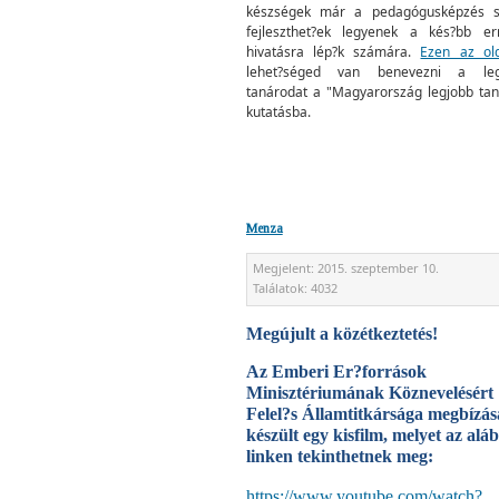
készségek már a pedagógusképzés s
fejleszthet?ek legyenek a kés?bb e
hivatásra lép?k számára.
Ezen az ol
lehet?séged van benevezni a leg
tanárodat a "Magyarország legjobb tan
kutatásba.
Menza
Megjelent:
2015. szeptember 10.
Találatok:
4032
Megújult a közétkeztetés!
Az Emberi Er?források
Minisztériumának Köznevelésért
Felel?s Államtitkársága megbízás
készült egy kisfilm, melyet az aláb
linken tekinthetnek meg:
https://www.youtube.com/watch?