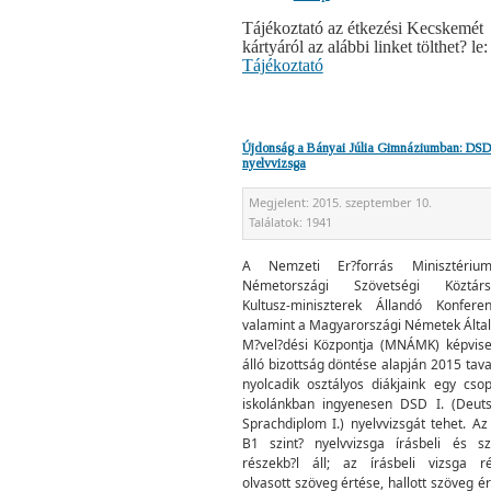
Tájékoztató az étkezési Kecskemét
kártyáról az alábbi linket tölthet? le:
Tájékoztató
Újdonság a Bányai Júlia Gimnáziumban: DSD 
nyelvvizsga
Megjelent:
2015. szeptember 10.
Találatok:
1941
A Nemzeti Er?forrás Minisztériu
Németországi Szövetségi Köztárs
Kultusz-miniszterek Állandó Konferen
valamint a Magyarországi Németek Álta
M?vel?dési Központja (MNÁMK) képvisel
álló bizottság döntése alapján 2015 tav
nyolcadik osztályos diákjaink egy csop
iskolánkban ingyenesen DSD I. (Deut
Sprachdiplom I.) nyelvvizsgát tehet. Az
B1 szint? nyelvvizsga írásbeli és sz
részekb?l áll; az írásbeli vizsga ré
olvasott szöveg értése, hallott szöveg ér