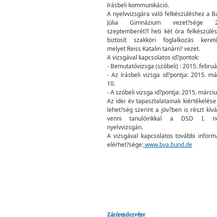
írásbeli kommunikáció.
A nyelvvizsgára való felkészüléshez a B
Júlia Gimnázium vezet?sége 2
szeptemberét?l heti két óra felkészülési
biztosít szakköri foglalkozás keret
melyet Reiss Katalin tanárn? vezet.
A vizsgával kapcsolatos id?pontok:
- Bemutatóvizsga (szóbeli) : 2015. februá
- Az írásbeli vizsga id?pontja: 2015. má
10.
- A szóbeli vizsga id?pontja: 2015. márciu
Az idei év tapasztalatainak kiértékelése
lehet?ség szerint a jöv?ben is részt kív
venni tanulóinkkal a DSD I. n
nyelvvizsgán.
A vizsgával kapcsolatos további inform
elérhet?sége:
www.bva.bund.de
Zárórendezvény