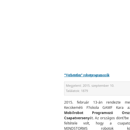
"Verhetetlen" robotprogramozók
Megjelent:
2015. szeptember 10.
Találatok:
1879
2015. február 13-án rendezte m
Kecskeméti F?iskola GAMF Kara
Mobilrobot Programozó Orsz
Csapatverseny
ét. Az országos dönt?be 
feltétele volt, hogy a csapato
MINDSTORMS robotok közö