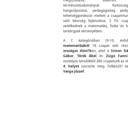
megszólítása, valamin
természettudományok fontosság
hangsúlyozása, pedagógiailag ped
tehetséggondozás mellett a csapatmu
való készség fejlesztése. 3 f?s csa
vetélkednek a matematika, fizika és 
tantárgyak versenyében.
A C kategóriában (9-10. évfol
matematikából
18 csapat vett rész
országos dönt?b
en, ahol a
Simon Dá
Gábor
,
Török Ábel
és
Zsigó Fanni
osztályos tanulókból álló csapatunk az el
4. helyet
szerezte meg. Felkészít? ta
Varga József
.