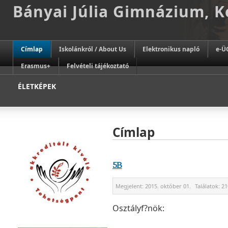
Bányai Júlia Gimnázium, 
Címlap
Iskolánkról / About Us
Elektronikus napló
e-Ü
Erasmus+
Felvételi tájékoztató
ÉLETKÉPEK
Címlap
5B
Megjelent:
2015. október 01.
Találatok:
21
Osztályf?nök: