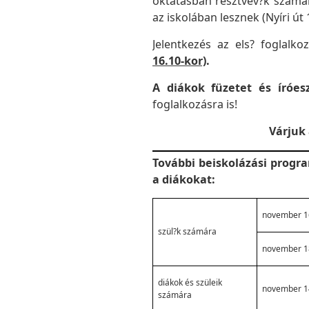
oktatásban résztvev?k szám
az iskolában lesznek (Nyíri út 1
Jelentkezés az els? foglalk
16.10-kor)
.
A diákok füzetet és íróes
foglalkozásra is!
Várjuk 
További beiskolázási progra
a diákokat:
november 16
szül?k számára
november 18
diákok és szüleik
november 14
számára