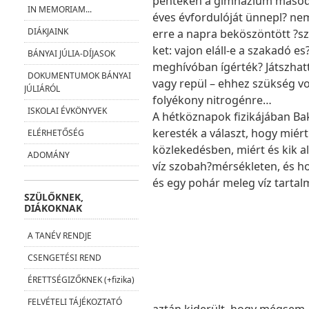
pénteken a gimnázium másodi
IN MEMORIAM...
éves évfordulóját ünnepl? n
DIÁKJAINK
erre a napra beköszöntött ?sz
ket: vajon eláll-e a szakadó es
BÁNYAI JÚLIA-DÍJASOK
meghívóban ígérték? Játszhatt
DOKUMENTUMOK BÁNYAI
vagy repül – ehhez szükség vol
JÚLIÁRÓL
folyékony nitrogénre…
ISKOLAI ÉVKÖNYVEK
A hétköznapok fizikájában Bak
keresték a választ, hogy miért
ELÉRHETŐSÉG
közlekedésben, miért és kik al
ADOMÁNY
víz szobah?mérsékleten, és ho
és egy pohár meleg víz tartal
SZÜLŐKNEK,
DIÁKOKNAK
A TANÉV RENDJE
CSENGETÉSI REND
ÉRETTSÉGIZŐKNEK (+fizika)
FELVÉTELI TÁJÉKOZTATÓ