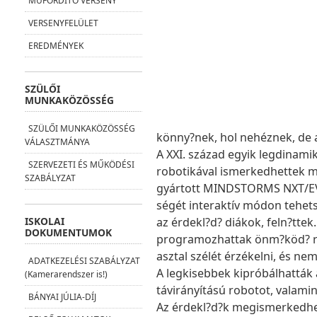
MŰFORDÍTÓ VERSENY
VERSENYFELÜLET
EREDMÉNYEK
SZÜLŐI
MUNKAKÖZÖSSÉG
SZÜLŐI MUNKAKÖZÖSSÉG
könny?nek, hol nehéznek, de 
VÁLASZTMÁNYA
A XXI. század egyik legdinami
SZERVEZETI ÉS MŰKÖDÉSI
robotikával ismerkedhettek me
SZABÁLYZAT
gyártott MINDSTORMS NXT/EV
ségét interaktív módon tehets
az érdekl?d? diákok, feln?ttek
ISKOLAI
DOKUMENTUMOK
programozhattak önm?köd? ro
asztal szélét érzékelni, és nem
ADATKEZELÉSI SZABÁLYZAT
A legkisebbek kipróbálhatták
(Kamerarendszer is!)
távirányítású robotot, valami
BÁNYAI JÚLIA-DÍJ
Az érdekl?d?k megismerkedhe