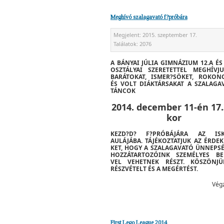
Meghívó szalagavató f?próbára
Megjelent:
2015. szeptember 17.
Találatok:
2076
A BÁNYAI JÚLIA GIMNÁZIUM 12.A ÉS 
OSZTÁLYAI SZERETETTEL MEGHÍVJ
BARÁTOKAT, ISMER?SÖKET, ROKON
ÉS VOLT DIÁKTÁRSAKAT A
SZALAGA
TÁNCOK
2014. december 11-én 17.
kor
KEZD?D?
F?PRÓBÁJÁRA
AZ ISK
AULÁJÁBA. TÁJÉKOZTATJUK AZ ÉRDEK
KET, HOGY A SZALAGAVATÓ ÜNNEPS
HOZZÁTARTOZÓINK SZEMÉLYES BE
VEL VEHETNEK RÉSZT. KÖSZÖNJ
RÉSZVÉTELT ÉS A MEGÉRTÉST.
Vég
First Lego League 2014