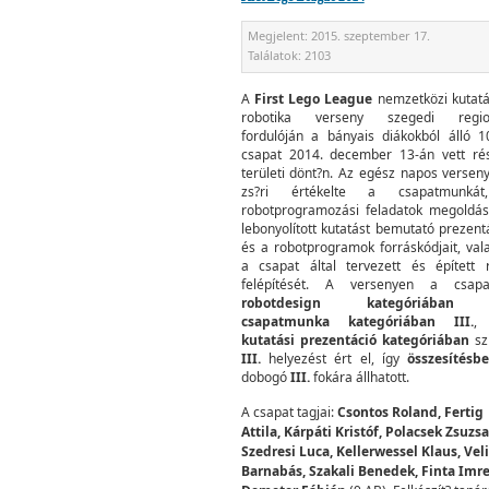
Megjelent:
2015. szeptember 17.
Találatok:
2103
A
First Lego League
nemzetközi kutatá
robotika verseny szegedi region
fordulóján a bányais diákokból álló 1
csapat 2014. december 13-án vett ré
területi dönt?n. Az egész napos versen
zs?ri értékelte a csapatmunká
robotprogramozási feladatok megoldás
lebonyolított kutatást bemutató prezentá
és a robotprogramok forráskódjait, val
a csapat által tervezett és épített 
felépítését. A versenyen a csap
robotdesign kategóriában 
csapatmunka kategóriában III.
,
kutatási prezentáció kategóriában
sz
III.
helyezést ért el, így
összesítésb
dobogó
III.
fokára állhatott.
A csapat tagjai:
Csontos Roland, Fertig
Attila, Kárpáti Kristóf, Polacsek Zsuzs
Szedresi Luca, Kellerwessel Klaus, Vel
Barnabás, Szakali Benedek, Finta Imre