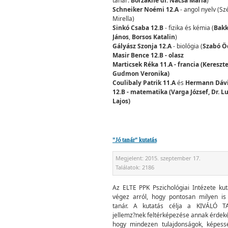
tanár:
Borzákné dr. Nacsa Mária
)
Schneiker Noémi 12.A
- angol nyelv (Sz
Mirella)
Sinkó Csaba 12.B
- fizika és kémia (
Bak
János
,
Borsos Katalin
)
Gályász Szonja 12.A
- biológia (
Szabó Ö
Masir Bence 12.B - olasz
Marticsek Réka 11.A - francia (Kereszte
Gudmon Veronika)
Coulibaly Patrik 11.A
és
Hermann Dáv
12.B - matematika (Varga József, Dr. L
Lajos)
"Jó tanár" kutatás
Megjelent:
2015. szeptember 17.
Találatok:
2186
Az ELTE PPK Pszichológiai Intézete kut
végez arról, hogy pontosan milyen is
tanár. A kutatás célja a KIVÁLÓ T
jellemz?nek feltérképezése annak érdek
hogy mindezen tulajdonságok, képess