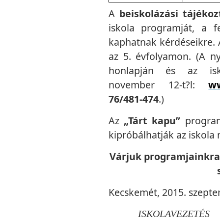
A
beiskolázási tájékoz
iskola programját, a fe
kaphatnak kérdéseikre.
az 5. évfolyamon. (A ny
honlapján és az isko
november 12-t?l:
ww
76/481-474
.)
Az
„Tárt kapu”
program
kipróbálhatják az iskola 
Várjuk programjainkra
Kecskemét, 2015. szepte
ISKOLAVEZETÉS