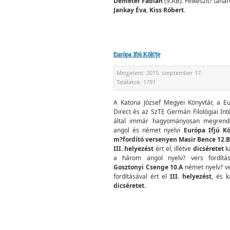
Demeter Fábián
(9.AB).
Felkészít? tanár
Jankay Éva
,
Kiss Róbert
.
Európa Ifjú Költ?je
Megjelent:
2015. szeptember 17.
Találatok:
1791
A Katona József Megyei Könyvtár, a E
Direct és az SzTE Germán Filológiai Int
által immár hagyományosan megrend
angol és német nyelvi
Európa Ifjú Kö
m?fordító versenyen Masir Bence 12.B 
III. helyezést
ért el, illetve
dicséretet
k
a három angol nyelv? vers fordítás
Gosztonyi Csenge 10.A
német nyelv? v
fordításával ért el
III. helyezést
, és k
dicséretet
.