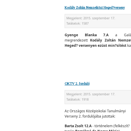
Kodály Zoltán Nemzetközi Heged?verseny
Megjelent:
2015. szeptember 17.
Találatok:
1587
Gyenge Blanka 7.A
a Galán
megrendezett
Kodály Zoltán Nemzet
Heged? versenyen
ezüst min?sítést
ka
OKTV 2. forduló
Megjelent:
2015. szeptember 17.
Találatok:
1918
Az Országos Középiskolai Tanulmányi
Verseny 2. fordulójába jutottak:
Barta Zsolt 12.A
- történelem (felkészít?