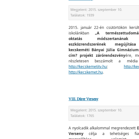
Megjelent:
2015. szeptember 10.
Találatok:
1939
2015. január 22-én csütörtökön kerül
iskolánkban
„A természettudomá
oktatás módszertanának
eszközrendszerének megújítá
kecskeméti Bányai Júlia Gimnázium
cím? projekt zárórendezvény
ére, me
részletesen beszámolt a média
http://kecskemetitv.hu
;
http://ke
http://kecskemet.hu
.
VIII. Dürer Verseny
Megjelent:
2015. szeptember 10.
Találatok:
1765
A nyolcadik alkalommal megrendezett
D
Verseny
célja a tehetséges fiat