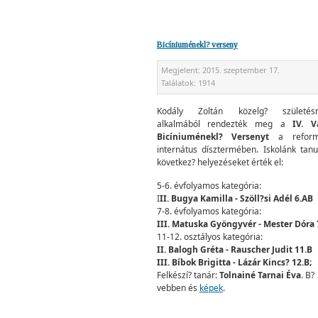
Bicíniuménekl? verseny
Megjelent:
2015. szeptember 17.
Találatok:
1914
Kodály Zoltán közelg? születésn
alkalmából rendezték meg a
IV. Vá
Bicíniuménekl? Versenyt
a reform
internátus dísztermében. Iskolánk tanu
következ? helyezéseket érték el:
5-6. évfolyamos kategória:
I
II. Bugya Kamilla - Szöll?si Adél 6.AB
7-8. évfolyamos kategória:
III. Matuska Gyöngyvér - Mester Dóra 
11-12. osztályos kategória:
II. Balogh Gréta - Rauscher Judit 11.B
III. Bíbok Brigitta - Lázár Kincs? 12.B;
Felkészí? tanár:
Tolnainé Tarnai Éva
. B?
vebben és
képek
.