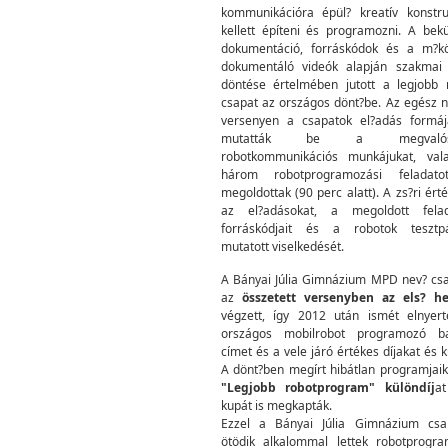
kommunikációra épül? kreatív konstru
kellett építeni és programozni. A bekü
dokumentáció, forráskódok és a m?k
dokumentáló videók alapján szakmai 
döntése értelmében jutott a legjobb 
csapat az országos dönt?be. Az egész 
versenyen a csapatok el?adás formá
mutatták be a megvalósít
robotkommunikációs munkájukat, val
három robotprogramozási feladato
megoldottak (90 perc alatt). A zs?ri érté
az el?adásokat, a megoldott felad
forráskódjait és a robotok tesztp
mutatott viselkedését.
A Bányai Júlia Gimnázium MPD nev? cs
az
összetett versenyben az els? h
végzett, így 2012 után ismét elnyer
országos mobilrobot programozó ba
címet és a vele járó értékes díjakat és k
A dönt?ben megírt hibátlan programjaik
"Legjobb robotprogram" különdíj
a
kupát is megkapták.
Ezzel a Bányai Júlia Gimnázium csa
ötödik alkalommal lettek robotprogr