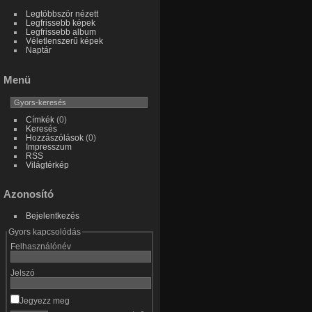
Legtöbbször nézett
Legfrissebb képek
Legfrissebb album
Véletlenszerű képek
Naptár
Menü
Címkék
(0)
Keresés
Hozzászólások
(0)
Impresszum
RSS
Világtérkép
Azonosító
Bejelentkezés
Gyors kapcsolódás
Felhasználónév
Jelszó
Jegyezz meg