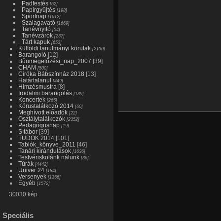
Padfestés
[62]
Papírgyűjtés
[198]
Sportnap
[1612]
Szalagavató
[1669]
Tanévnyitó
[54]
Tanévzárók
[237]
Tárt kapuk
[653]
Külföldi tanulmányi körutak
[2130]
Barangoló
[12]
Bűnmegelőzési_nap_2007
[39]
CHAM
[500]
Ciróka Bábszínház 2018
[13]
Határtalanul
[449]
Hímzésmustra
[8]
Irodalmi barangolás
[139]
Koncertek
[265]
Kórustalálkozó 2014
[60]
Meghívott előadók
[22]
Osztálytalálkozók
[2352]
Pedagógusnap
[19]
Sítábor
[39]
TUDOK 2014
[101]
Tablók_könyve_2011
[46]
Tanári kirándulások
[1636]
Testvériskolánk nálunk
[36]
Túrák
[4442]
Univer 24
[184]
Versenyek
[1356]
Egyéb
[1572]
30030 kép
Speciális