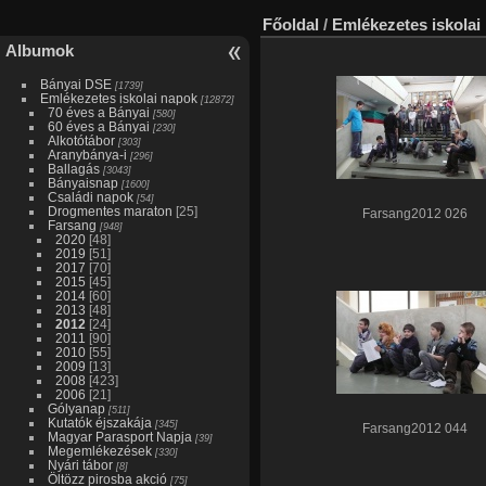
Főoldal
/
Emlékezetes iskolai
Albumok
Bányai DSE
[1739]
Emlékezetes iskolai napok
[12872]
70 éves a Bányai
[580]
60 éves a Bányai
[230]
Alkotótábor
[303]
Aranybánya-i
[296]
Ballagás
[3043]
Bányaisnap
[1600]
Családi napok
[54]
Drogmentes maraton
[25]
Farsang2012 026
Farsang
[948]
2020
[48]
2019
[51]
2017
[70]
2015
[45]
2014
[60]
2013
[48]
2012
[24]
2011
[90]
2010
[55]
2009
[13]
2008
[423]
2006
[21]
Gólyanap
[511]
Kutatók éjszakája
[345]
Farsang2012 044
Magyar Parasport Napja
[39]
Megemlékezések
[330]
Nyári tábor
[8]
Öltözz pirosba akció
[75]