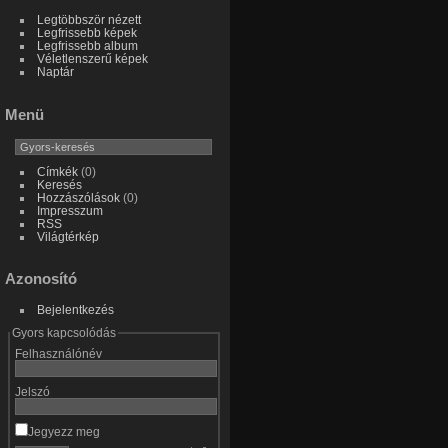
Legtöbbször nézett
Legfrissebb képek
Legfrissebb album
Véletlenszerű képek
Naptár
Menü
Címkék
(0)
Keresés
Hozzászólások
(0)
Impresszum
RSS
Világtérkép
Azonosító
Bejelentkezés
Gyors kapcsolódás
Felhasználónév
Jelszó
Jegyezz meg