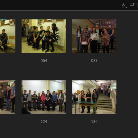
054
087
124
139