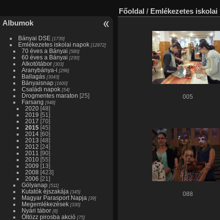
Főoldal
/
Emlékezetes iskolai
Albumok
Bányai DSE
[1739]
Emlékezetes iskolai napok
[12872]
70 éves a Bányai
[580]
60 éves a Bányai
[230]
Alkotótábor
[303]
Aranybánya-i
[296]
Ballagás
[3043]
Bányaisnap
[1600]
Családi napok
[54]
Drogmentes maraton
[25]
005
Farsang
[948]
2020
[48]
2019
[51]
2017
[70]
2015
[45]
2014
[60]
2013
[48]
2012
[24]
2011
[90]
2010
[55]
2009
[13]
2008
[423]
2006
[21]
Gólyanap
[511]
Kutatók éjszakája
[345]
088
Magyar Parasport Napja
[39]
Megemlékezések
[330]
Nyári tábor
[8]
Öltözz pirosba akció
[75]