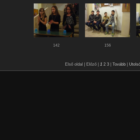
142
156
Első oldal |
Előző |
1
2
3
|
Tovább
|
Utolsó