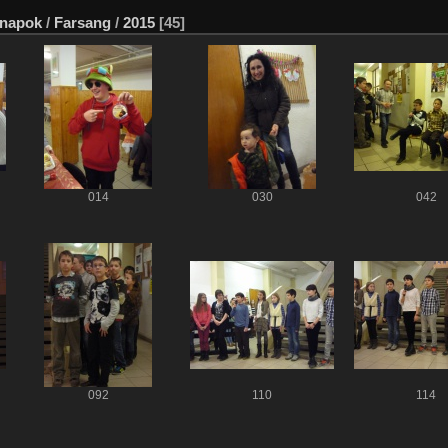
 napok
/
Farsang
/
2015
[45]
014
030
042
092
110
114