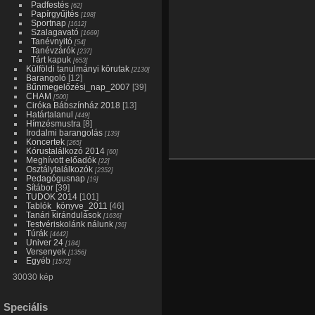
Padfestés
[62]
Papírgyűjtés
[198]
Sportnap
[1612]
Szalagavató
[1669]
Tanévnyitó
[54]
Tanévzárók
[237]
Tárt kapuk
[653]
Külföldi tanulmányi körutak
[2130]
Barangoló
[12]
Bűnmegelőzési_nap_2007
[39]
CHAM
[500]
Ciróka Bábszínház 2018
[13]
Határtalanul
[449]
Hímzésmustra
[8]
Irodalmi barangolás
[139]
Koncertek
[265]
Kórustalálkozó 2014
[60]
Meghívott előadók
[22]
Osztálytalálkozók
[2352]
Pedagógusnap
[19]
Sítábor
[39]
TUDOK 2014
[101]
Tablók_könyve_2011
[46]
Tanári kirándulások
[1636]
Testvériskolánk nálunk
[36]
Túrák
[4442]
Univer 24
[184]
Versenyek
[1356]
Egyéb
[1572]
30030 kép
Speciális